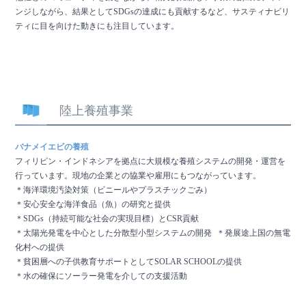
ンジしながら、結果としてSDGsの達成にも貢献するなど、サスティナビリ
ティに目を向けた動きにも注目しています。
陸上養殖事業
バナメイエビの養殖
フィリピン・インドネシアを拠点に大規模な養殖システムの開発・運営を
行っています。現地の企業との協業や雇用にもつながっています。
＊海洋環境汚染対策（ビニールやプラスチックごみ）
＊安心安全な海洋食品（魚）の研究と提供
＊SDGs（持続可能な社会の実現目標）とCSR貢献
＊太陽光発電を中心とした分散型小型システムの開発 ＊発展途上国の無電
化村への提供
＊貧困層への子供教育サポートとしてSOLAR SCHOOLの提供
＊水の確保にソーラー発電を介しての支援活動