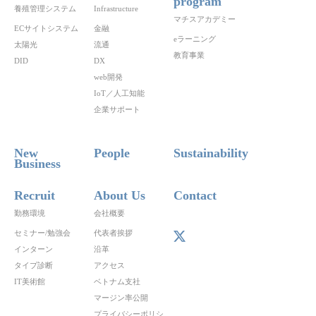
program
養殖管理システム
Infrastructure
マチスアカデミー
ECサイトシステム
金融
eラーニング
太陽光
流通
教育事業
DID
DX
web開発
IoT／人工知能
企業サポート
New
People
Sustainability
Business
Recruit
About Us
Contact
勤務環境
会社概要
セミナー/勉強会
代表者挨拶
インターン
沿革
タイプ診断
アクセス
IT美術館
ベトナム支社
マージン率公開
プライバシーポリシ