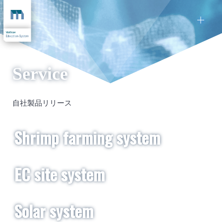
Service​
自社製品リリース
Shrimp farming system
EC site system
Solar system